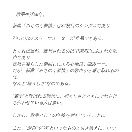
歌手生活28年。
歌
新曲「みちのく夢情」は34枚目のシングルであり、
7年ぶりの“スリーウォーターズ”作品でもある。
とくれば当然、連想されるのは“円熟味”にあふれた歌
声であり、
技巧を凝らした節回しによる心地良い重みーー。
だが、新曲「みちのく夢情」の歌声から感じ取れるの
は、
なんと“瑞々しさ”なのである。
“若手“と呼ばれる時代に、初々しさとともにそれを持
ち合わせている人は多い。
しかし、歌手としての年輪を刻んでいくごとに、
また、“深み“や“味“といったものと引き換えに、いつ