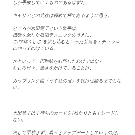
しか手放していくものであるはずだ。
キャリアとの共存は極めて稀であるように思う。
ところが水田竜子という歌手は、
機微を配した歌唱テクニックのうえに、
この“瑞々しさ”を流し込むといった芸当をナチュラル
にやってのけている。
かといって、円熟味を封印したわけではなく、
むしろ日々、磨きをかけていることは、
カップリング曲「うす紅の宿」を聴けば語るまでもな
い。
水田竜子は手持ちのカードを1枚たりともトレードし
ない。
決して手放さず、着々とアップデートしていくのだ。