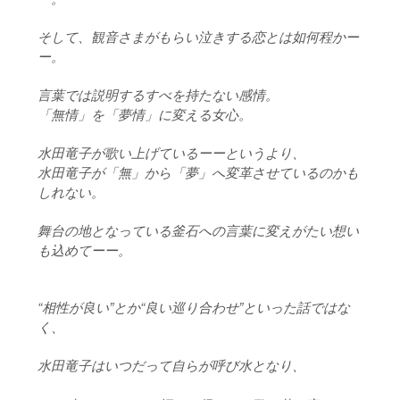
そして、観音さまがもらい泣きする恋とは如何程かー
ー。
言葉では説明するすべを持たない感情。
「無情」を「夢情」に変える女心。
水田竜子が歌い上げているーーというより、
水田竜子が「無」から「夢」へ変革させているのかも
しれない。
舞台の地となっている釜石への言葉に変えがたい想い
も込めてーー。
“相性が良い”とか“良い巡り合わせ”といった話ではな
く、
水田竜子はいつだって自らが呼び水となり、