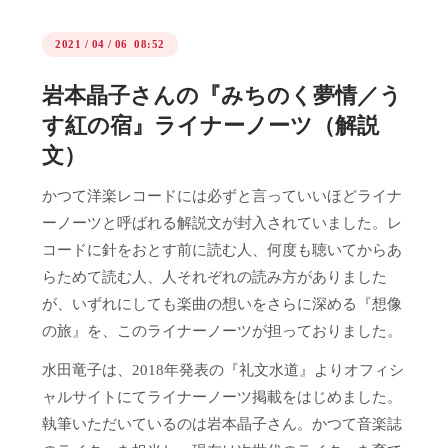
2021
/
04
/
06 08:52
岩本晶子さんの『みちのく夢情／う
す紅の宿』ライナーノーツ（解説
文）
かつて洋楽レコードには必ずと言っていいほどライナ
ーノーツと呼ばれる解説文が封入されていました。レ
コードに針をおとす前に読む人、何度も聴いてからあ
らためて読む人、人それぞれの読み方がありました
が、いずれにしても楽曲の想いをさらに深める『想像
の旅』を、このライナーノーツが担っておりました。
水田竜子は、2018年発表の『礼文水道』よりオフィシ
ャルサイトにてライナーノーツ掲載をはじめました。
執筆いただいているのは岩本晶子さん。かつて音楽誌