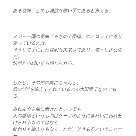
ある意味、とても強欲な歌い手であると言える。
メジャー調の新曲「みちのく夢情」のメロディに寄り
添っているのは、
そうして手にした聡明な杲杲さであり、瑞々しさなの
だ。
快然たる想いすら感じられる。
しかし、その声の奥にちゃんと、
歌の“心”を誂えてくれているのが水田竜子なのであ
る。
みれん心を船に乗せたといっても、
人の感情というものはケーキのようにきれいに切れ分
けられるものではなく、
終わりも始まりもなく、ただ、そうあるということー
ー。