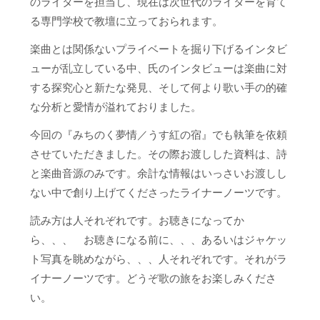
のライターを担当し、現在は次世代のライターを育て
る専門学校で教壇に立っておられます。
楽曲とは関係ないプライベートを掘り下げるインタビ
ューが乱立している中、氏のインタビューは楽曲に対
する探究心と新たな発見、そして何より歌い手の的確
な分析と愛情が溢れておりました。
今回の『みちのく夢情／うす紅の宿』でも執筆を依頼
させていただきました。その際お渡しした資料は、詩
と楽曲音源のみです。余計な情報はいっさいお渡しし
ない中で創り上げてくださったライナーノーツです。
読み方は人それぞれです。お聴きになってか
ら、、、 お聴きになる前に、、、あるいはジャケッ
ト写真を眺めながら、、、人それぞれです。それがラ
イナーノーツです。どうぞ歌の旅をお楽しみくださ
い。