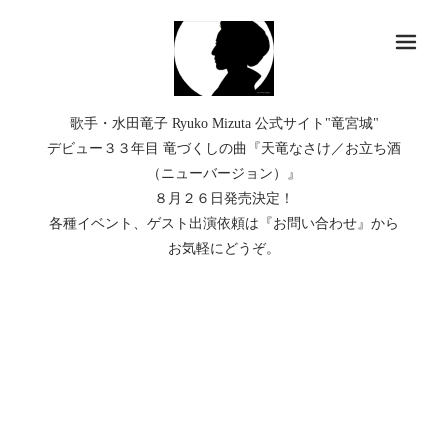
メ
歌手・水田竜子 Ryuko Mizuta 公式サイト"竜宮城"
デビュー３３年目 竜づくしの曲『天竜なさけ／お立ち酒
（ニューバージョン）』
８月２６日発売決定！
各種イベント、ゲスト出演依頼は『お問い合わせ』から
お気軽にどうぞ。