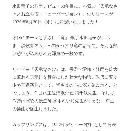
水田竜子の歌手デビュー33年目に、本気曲『天竜なさ
け／お立ち酒（ニューバージョン）』のリリースが
2026年8月26日（水）に決定いたしました！
今回のテーマはまさに「竜」 歌手水田竜子が、い
ま、演歌界の天上へ向かう昇り竜のような、そんな熱
い想いが込められた渾身の一枚です。
リード曲『天竜なさけ』は、長野・愛知・静岡を雄大
に流れる天竜川を舞台にした壮大な物語。現代に響く
本格王道演歌として、皆さまの心に深く刻まれること
でしょう。作曲は王道演歌の匠 岡千秋先生、そして
作詩は演歌の伝道師 水木れいじ先生が手がけ、珠玉
の楽曲が誕生しました。
カップリングには、1997年デビュー4作目として発表