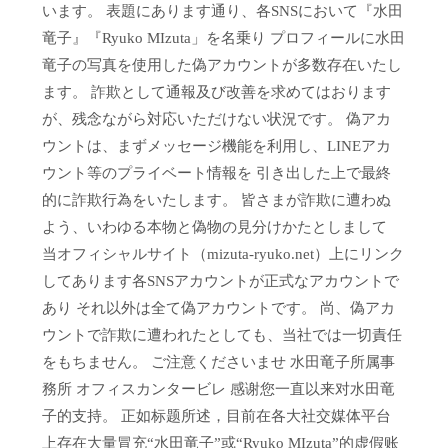
います。 表題にあります通り、各SNSにおいて『水田
竜子』『Ryuko MIzuta」を名乗り プロフィールに水田
竜子の写真を使用した偽アカウントが多数存在いたし
ます。 詐欺として通報及び改善を求めてはおります
が、残念ながら対応いただけない状況です。 偽アカ
ウントは、まずメッセージ機能を利用し、LINEアカ
ウント等のプライベート情報を 引き出した上で最終
的に詐欺行為をいたします。 皆さまが詐欺に遭わぬ
よう、いわゆる本物と偽物の見分けかたとしまして
当オフィシャルサイト（mizuta-ryuko.net）上にリンク
してあります各SNSアカウントが正式なアカウントで
あり それ以外は全て偽アカウントです。 尚、偽アカ
ウントで詐欺に遭われたとしても、当社では一切責任
をもちません。 ご注意くださいませ 水田竜子所属事
務所 オフィスカンタービレ 感谢您一直以来对水田竜
子的支持。 正如标题所述，目前在各大社交媒体平台
上存在大量冒充“水田竜子”或“Ryuko MIzuta”的虚假账