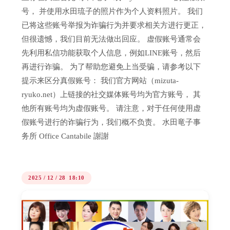
号， 并使用水田琉子的照片作为个人资料照片。 我们
已将这些账号举报为诈骗行为并要求相关方进行更正，
但很遗憾，我们目前无法做出回应。 虚假账号通常会
先利用私信功能获取个人信息，例如LINE账号，然后
再进行诈骗。 为了帮助您避免上当受骗，请参考以下
提示来区分真假账号： 我们官方网站（mizuta-
ryuko.net）上链接的社交媒体账号均为官方账号， 其
他所有账号均为虚假账号。 请注意，对于任何使用虚
假账号进行的诈骗行为，我们概不负责。 水田竜子事
务所 Office Cantabile 謝謝
2025
/
12
/
28 18:10