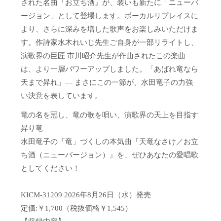
された名曲『お立ち酒』が、装いも新たに「ニューバ
ージョン」として登場します。ボーカルリプレイスに
より、さらに深みを増した歌声をお楽しみいただけま
す。作詩家水木れいじ先生ご自身が一部リライトし、
演歌界の巨匠 市川昭介先生が作曲されたこの楽曲
は、より一層パワーアップしました。「あばれ竜なら
天まで昇れ」— まさにこの一節が、水田竜子の力強
い決意を表しています。
竜の名を冠し、竜の歌を唄い、演歌界の天上を目指す
昇り竜
水田竜子の「竜」づくしの本気曲『天竜なさけ／お立
ち酒（ニューバージョン）』を、ぜひあなたの愛唱歌
としてください！
KICM-31209 2026年8月26日（水）発売
定価:￥1,700（税抜価格￥1,545）