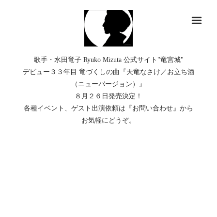
メ
歌手・水田竜子 Ryuko Mizuta 公式サイト"竜宮城"
デビュー３３年目 竜づくしの曲『天竜なさけ／お立ち酒
（ニューバージョン）』
８月２６日発売決定！
各種イベント、ゲスト出演依頼は『お問い合わせ』から
お気軽にどうぞ。