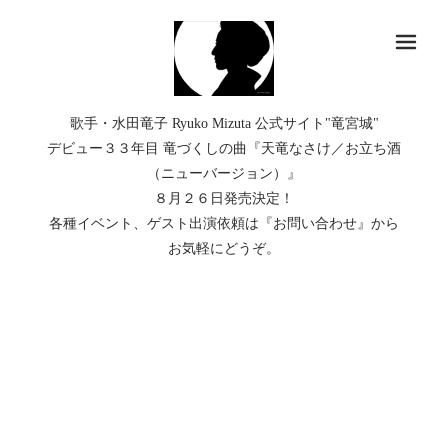
メ
歌手・水田竜子 Ryuko Mizuta 公式サイト"竜宮城"
デビュー３３年目 竜づくしの曲『天竜なさけ／お立ち酒
（ニューバージョン）』
８月２６日発売決定！
各種イベント、ゲスト出演依頼は『お問い合わせ』から
お気軽にどうぞ。