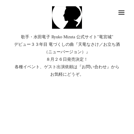
メ
歌手・水田竜子 Ryuko Mizuta 公式サイト"竜宮城"
デビュー３３年目 竜づくしの曲『天竜なさけ／お立ち酒
（ニューバージョン）』
８月２６日発売決定！
各種イベント、ゲスト出演依頼は『お問い合わせ』から
お気軽にどうぞ。