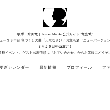
歌手・水田竜子 Ryuko Mizuta 公式サイト"竜宮城"
ュー３３年目 竜づくしの曲『天竜なさけ／お立ち酒（ニューバージョ
８月２６日発売決定！
各種イベント、ゲスト出演依頼は『お問い合わせ』からお気軽にどうぞ
更新カレンダー
最新情報
プロフィール
フ
）
Instagram
Facebook
TikTok
Threads
所属事務所
キングレコード