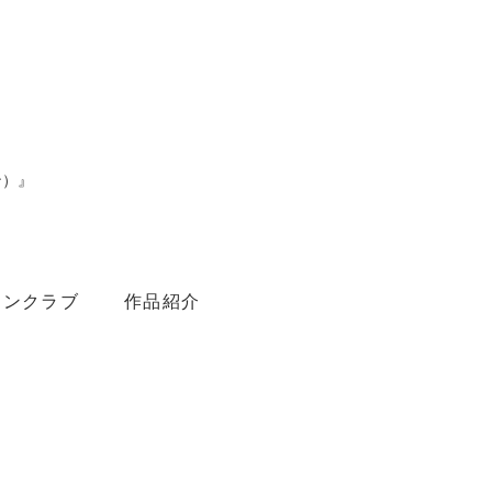
ン）』
。
ァンクラブ
作品紹介
Youtube
Amebaブログ