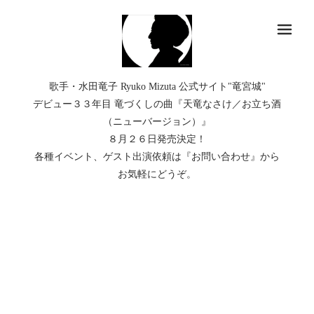
メ
歌手・水田竜子 Ryuko Mizuta 公式サイト"竜宮城"
デビュー３３年目 竜づくしの曲『天竜なさけ／お立ち酒
（ニューバージョン）』
８月２６日発売決定！
各種イベント、ゲスト出演依頼は『お問い合わせ』から
お気軽にどうぞ。