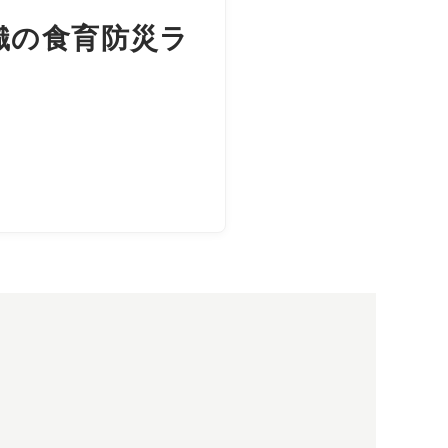
村詩織の食育防災ラ