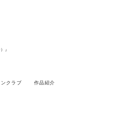
ン）』
。
ァンクラブ
作品紹介
Youtube
Amebaブログ