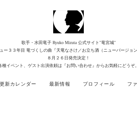
歌手・水田竜子 Ryuko Mizuta 公式サイト"竜宮城"
ュー３３年目 竜づくしの曲『天竜なさけ／お立ち酒（ニューバージョ
８月２６日発売決定！
各種イベント、ゲスト出演依頼は『お問い合わせ』からお気軽にどうぞ
更新カレンダー
最新情報
プロフィール
フ
）
Instagram
Facebook
TikTok
Threads
所属事務所
キングレコード