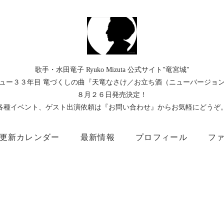
歌手・水田竜子 Ryuko Mizuta 公式サイト"竜宮城"
ュー３３年目 竜づくしの曲『天竜なさけ／お立ち酒（ニューバージョ
８月２６日発売決定！
各種イベント、ゲスト出演依頼は『お問い合わせ』からお気軽にどうぞ
更新カレンダー
最新情報
プロフィール
フ
）
Instagram
Facebook
TikTok
Threads
所属事務所
キングレコード