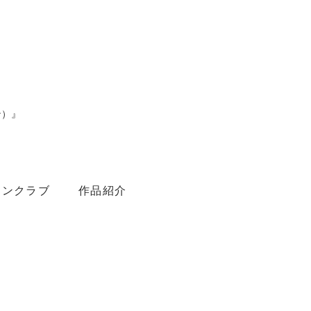
ン）』
。
ァンクラブ
作品紹介
Youtube
Amebaブログ