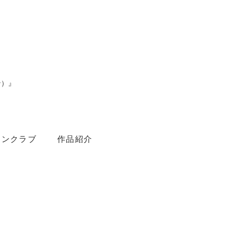
ン）』
。
ァンクラブ
作品紹介
Youtube
Amebaブログ