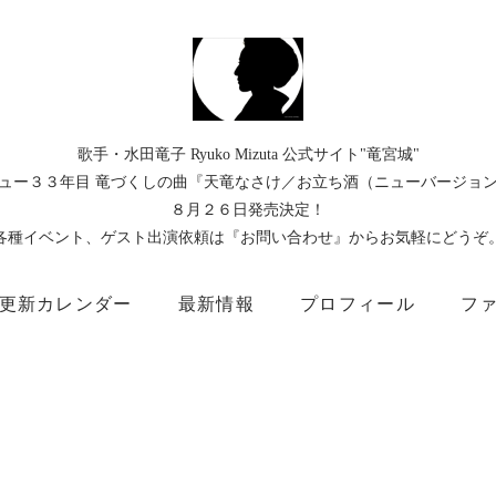
歌手・水田竜子 Ryuko Mizuta 公式サイト"竜宮城"
ュー３３年目 竜づくしの曲『天竜なさけ／お立ち酒（ニューバージョ
８月２６日発売決定！
各種イベント、ゲスト出演依頼は『お問い合わせ』からお気軽にどうぞ
更新カレンダー
最新情報
プロフィール
フ
）
Instagram
Facebook
TikTok
Threads
所属事務所
キングレコード