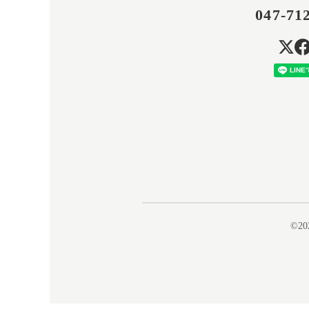
047-71
©20