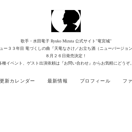
歌手・水田竜子 Ryuko Mizuta 公式サイト"竜宮城"
ュー３３年目 竜づくしの曲『天竜なさけ／お立ち酒（ニューバージョ
８月２６日発売決定！
各種イベント、ゲスト出演依頼は『お問い合わせ』からお気軽にどうぞ
更新カレンダー
最新情報
プロフィール
フ
）
Instagram
Facebook
TikTok
Threads
所属事務所
キングレコード