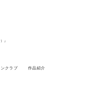
ン）』
。
ァンクラブ
作品紹介
Youtube
Amebaブログ