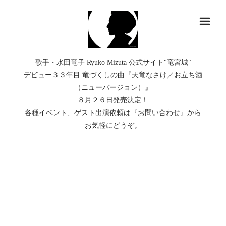
メ
歌手・水田竜子 Ryuko Mizuta 公式サイト"竜宮城"
デビュー３３年目 竜づくしの曲『天竜なさけ／お立ち酒
（ニューバージョン）』
８月２６日発売決定！
各種イベント、ゲスト出演依頼は『お問い合わせ』から
お気軽にどうぞ。