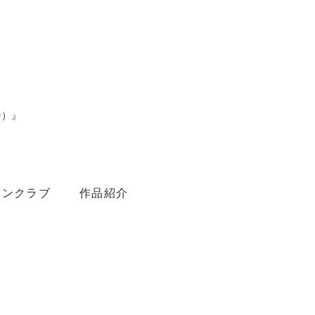
ン）』
。
ァンクラブ
作品紹介
Youtube
Amebaブログ