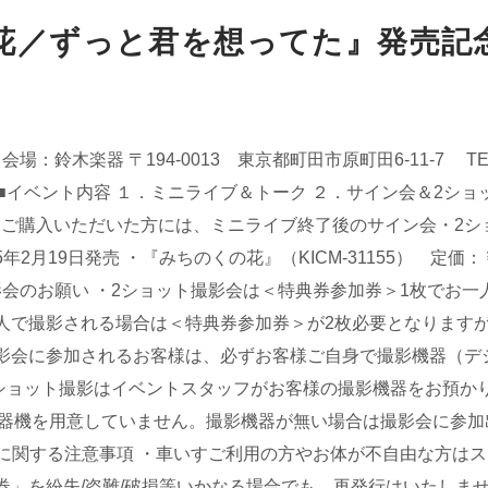
花／ずっと君を想ってた』発売記念
～ 会場：鈴木楽器 〒194-0013　東京都町田市原町田6-11-7　 TEL
 ■イベント内容 １．ミニライブ＆トーク ２．サイン会＆2ショ
をご購入いただいた方には、ミニライブ終了後のサイン会・2シ
5年2月19日発売 ・『みちのくの花』（KICM-31155）　定価：
ト撮影会のお願い ・2ショット撮影会は＜特典券参加券＞1枚でお
3人で撮影される場合は＜特典券参加券＞が2枚必要となります
撮影会に参加されるお客様は、必ずお客様ご自身で撮影機器（デ
ショット撮影はイベントスタッフがお客様の撮影機器をお預かり
器機を用意していません。撮影機器が無い場合は撮影会に参加
トに関する注意事項 ・車いすご利用の方やお体が不自由な方は
券」を紛失/盗難/破損等いかなる場合でも、再発行はいたしませ