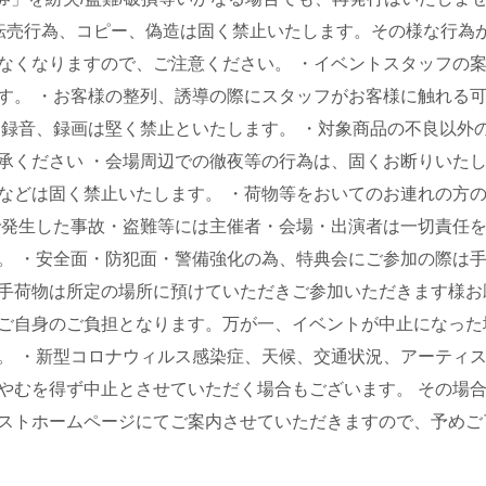
転売行為、コピー、偽造は固く禁止いたします。その様な行為
なくなりますので、ご注意ください。 ・イベントスタッフの
す。 ・お客様の整列、誘導の際にスタッフがお客様に触れる
、録音、録画は堅く禁止といたします。 ・対象商品の不良以外
承ください ・会場周辺での徹夜等の行為は、固くお断りいたし
などは固く禁止いたします。 ・荷物等をおいてのお連れの方
で発生した事故・盗難等には主催者・会場・出演者は一切責任
。 ・安全面・防犯面・警備強化の為、特典会にご参加の際は
手荷物は所定の場所に預けていただきご参加いただきます様お
ご自身のご負担となります。万が一、イベントが中止になった
。 ・新型コロナウィルス感染症、天候、交通状況、アーティ
やむを得ず中止とさせていただく場合もございます。 その場
ストホームページにてご案内させていただきますので、予めご