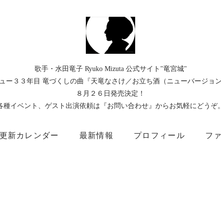
歌手・水田竜子 Ryuko Mizuta 公式サイト"竜宮城"
ュー３３年目 竜づくしの曲『天竜なさけ／お立ち酒（ニューバージョ
８月２６日発売決定！
各種イベント、ゲスト出演依頼は『お問い合わせ』からお気軽にどうぞ
更新カレンダー
最新情報
プロフィール
フ
）
Instagram
Facebook
TikTok
Threads
所属事務所
キングレコード