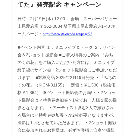
てた』発売記念 キャンペーン
日時：2月19日(水) 12:00～ 会場：スーパーバリュー
上尾愛宕店 〒362-0034 埼玉県上尾市愛宕3-1-40 ホ
ームページ：
https://www.gakuendo.net/page/23
■イベント内容 １．ミニライブ＆トーク ２．サイン
会＆2ショット撮影会 ■ご購入特典のご案内 『みち
のくの花』をご購入いただいた方には、ミニライブ
終了後のサイン会・2ショット撮影会にご参加いただ
けます。 ■対象商品 2025年2月19日発売 ・『みちの
くの花』（KICM-31155）　定価：￥1,500（税抜価
格￥1,364） ※2ショット撮影会のお願い ・2ショッ
ト撮影会は＜特典券参加券＞1枚でお一人様１回の撮
影となります。 ・アーティスト含む3人で撮影され
る場合は＜特典券参加券＞が2枚必要となりますが、
撮影は1回とさせていただきます。 ・2ショット撮影
会に参加されるお客様は、必ずお客様ご自身で撮影