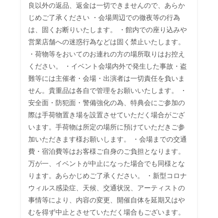
良以外の返品、返金は一切できませんので、あらか
じめご了承ください ・会場周辺での徹夜等の行為
は、固くお断りいたします。 ・館内での座り込みや
営業店舗への迷惑行為などは固く禁止いたします。 
・荷物等をおいてのお連れの方の場所取りはお控え
ください。 ・イベント会場内外で発生した事故・盗
難等には主催者・会場・出演者は一切責任を負いま
せん。貴重品は各自で管理をお願いいたします。 ・
安全面・防犯面・警備強化の為、特典会にご参加の
際は手荷物置き場を設置させていただく場合がござ
います。手荷物は所定の場所に預けていただきご参
加いただきます様お願いします。 ・会場までの交通
費・宿泊費等はお客様ご自身のご負担となります。
万が一、イベントが中止になった場合でも同様とな
ります。あらかじめご了承ください。 ・新型コロナ
ウィルス感染症、天候、交通状況、アーティストの
事情等により、内容の変更、開催自体を延期又はや
むを得ず中止とさせていただく場合もございます。 