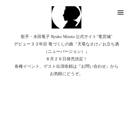
メ
歌手・水田竜子 Ryuko Mizuta 公式サイト"竜宮城"
デビュー３３年目 竜づくしの曲『天竜なさけ／お立ち酒
（ニューバージョン）』
８月２６日発売決定！
各種イベント、ゲスト出演依頼は『お問い合わせ』から
お気軽にどうぞ。