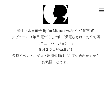
メ
歌手・水田竜子 Ryuko Mizuta 公式サイト"竜宮城"
デビュー３３年目 竜づくしの曲『天竜なさけ／お立ち酒
（ニューバージョン）』
８月２６日発売決定！
各種イベント、ゲスト出演依頼は『お問い合わせ』から
お気軽にどうぞ。