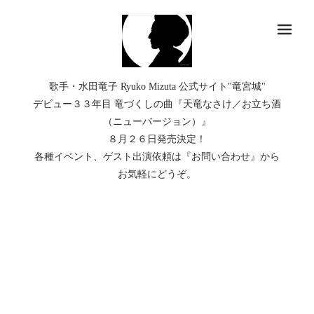
メ
歌手・水田竜子 Ryuko Mizuta 公式サイト"竜宮城"
デビュー３３年目 竜づくしの曲『天竜なさけ／お立ち酒
（ニューバージョン）』
８月２６日発売決定！
各種イベント、ゲスト出演依頼は『お問い合わせ』から
お気軽にどうぞ。