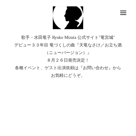
メ
歌手・水田竜子 Ryuko Mizuta 公式サイト"竜宮城"
デビュー３３年目 竜づくしの曲『天竜なさけ／お立ち酒
（ニューバージョン）』
８月２６日発売決定！
各種イベント、ゲスト出演依頼は『お問い合わせ』から
お気軽にどうぞ。