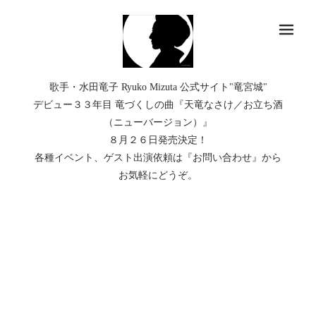
メ
歌手・水田竜子 Ryuko Mizuta 公式サイト"竜宮城"
デビュー３３年目 竜づくしの曲『天竜なさけ／お立ち酒
（ニューバージョン）』
８月２６日発売決定！
各種イベント、ゲスト出演依頼は『お問い合わせ』から
お気軽にどうぞ。