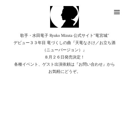
メ
歌手・水田竜子 Ryuko Mizuta 公式サイト"竜宮城"
デビュー３３年目 竜づくしの曲『天竜なさけ／お立ち酒
（ニューバージョン）』
８月２６日発売決定！
各種イベント、ゲスト出演依頼は『お問い合わせ』から
お気軽にどうぞ。