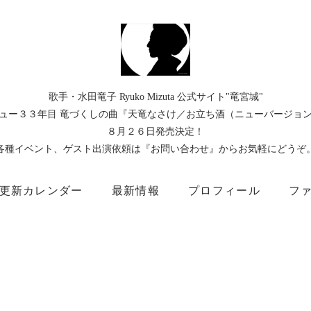
歌手・水田竜子 Ryuko Mizuta 公式サイト"竜宮城"
ュー３３年目 竜づくしの曲『天竜なさけ／お立ち酒（ニューバージョ
８月２６日発売決定！
各種イベント、ゲスト出演依頼は『お問い合わせ』からお気軽にどうぞ
更新カレンダー
最新情報
プロフィール
フ
）
Instagram
Facebook
TikTok
Threads
所属事務所
キングレコード