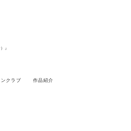
ン）』
。
ァンクラブ
作品紹介
Youtube
Amebaブログ