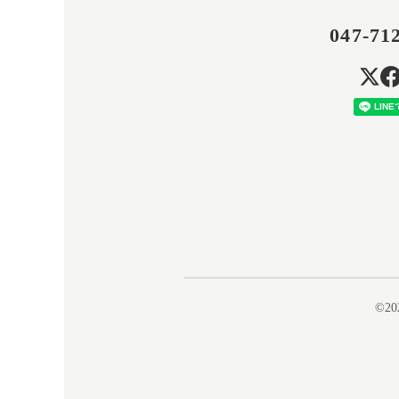
047-71
©20