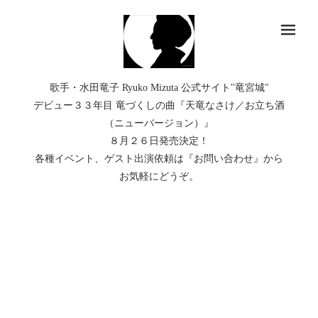
メ
歌手・水田竜子 Ryuko Mizuta 公式サイト"竜宮城"
デビュー３３年目 竜づくしの曲『天竜なさけ／お立ち酒
（ニューバージョン）』
８月２６日発売決定！
各種イベント、ゲスト出演依頼は『お問い合わせ』から
お気軽にどうぞ。