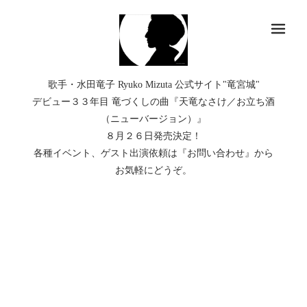
メ
歌手・水田竜子 Ryuko Mizuta 公式サイト"竜宮城"
デビュー３３年目 竜づくしの曲『天竜なさけ／お立ち酒
（ニューバージョン）』
８月２６日発売決定！
各種イベント、ゲスト出演依頼は『お問い合わせ』から
お気軽にどうぞ。