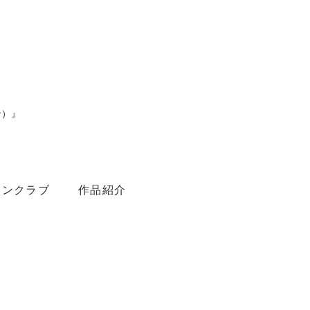
ン）』
。
ァンクラブ
作品紹介
Youtube
Amebaブログ