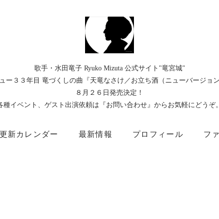
歌手・水田竜子 Ryuko Mizuta 公式サイト"竜宮城"
ュー３３年目 竜づくしの曲『天竜なさけ／お立ち酒（ニューバージョ
８月２６日発売決定！
各種イベント、ゲスト出演依頼は『お問い合わせ』からお気軽にどうぞ
更新カレンダー
最新情報
プロフィール
フ
）
Instagram
Facebook
TikTok
Threads
所属事務所
キングレコード