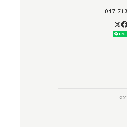
047-71
©20