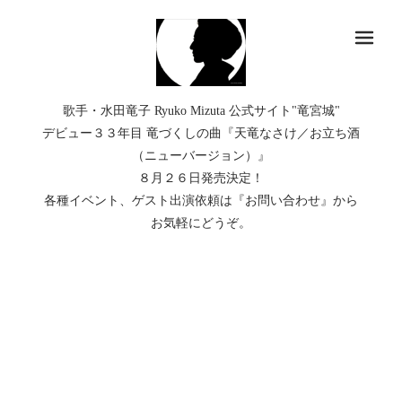
メ
歌手・水田竜子 Ryuko Mizuta 公式サイト"竜宮城"
デビュー３３年目 竜づくしの曲『天竜なさけ／お立ち酒
（ニューバージョン）』
８月２６日発売決定！
各種イベント、ゲスト出演依頼は『お問い合わせ』から
お気軽にどうぞ。