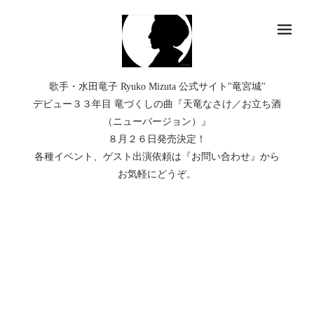
メ
歌手・水田竜子 Ryuko Mizuta 公式サイト"竜宮城"
デビュー３３年目 竜づくしの曲『天竜なさけ／お立ち酒
（ニューバージョン）』
８月２６日発売決定！
各種イベント、ゲスト出演依頼は『お問い合わせ』から
お気軽にどうぞ。