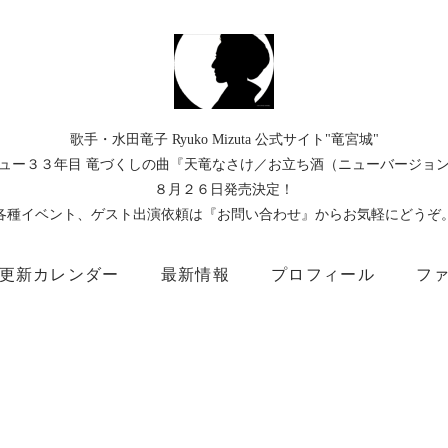
歌手・水田竜子 Ryuko Mizuta 公式サイト"竜宮城"
ュー３３年目 竜づくしの曲『天竜なさけ／お立ち酒（ニューバージョ
８月２６日発売決定！
各種イベント、ゲスト出演依頼は『お問い合わせ』からお気軽にどうぞ
更新カレンダー
最新情報
プロフィール
フ
）
Instagram
Facebook
TikTok
Threads
所属事務所
キングレコード