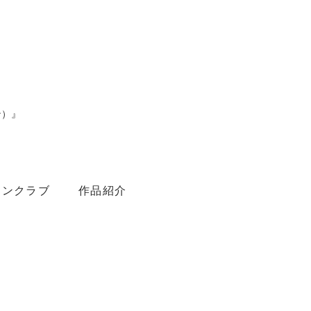
ン）』
。
ァンクラブ
作品紹介
Youtube
Amebaブログ