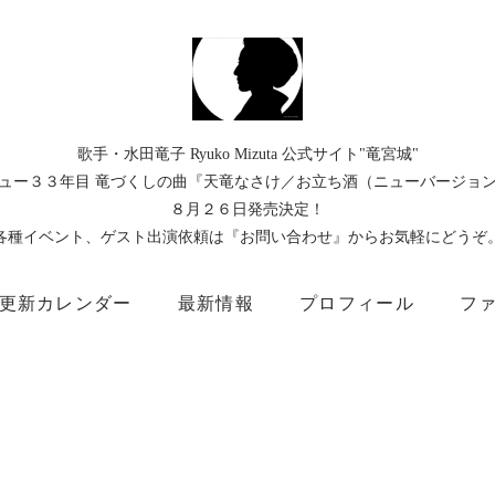
歌手・水田竜子 Ryuko Mizuta 公式サイト"竜宮城"
ュー３３年目 竜づくしの曲『天竜なさけ／お立ち酒（ニューバージョ
８月２６日発売決定！
各種イベント、ゲスト出演依頼は『お問い合わせ』からお気軽にどうぞ
更新カレンダー
最新情報
プロフィール
フ
）
Instagram
Facebook
TikTok
Threads
所属事務所
キングレコード