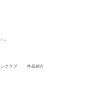
ン）』
。
ァンクラブ
作品紹介
Youtube
Amebaブログ