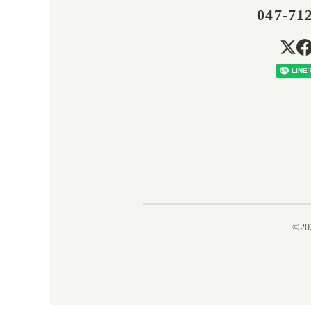
047-71
©20