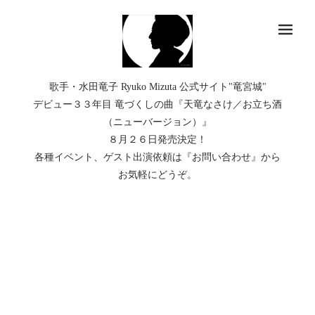
メ
歌手・水田竜子 Ryuko Mizuta 公式サイト"竜宮城"
デビュー３３年目 竜づくしの曲『天竜なさけ／お立ち酒
（ニューバージョン）』
８月２６日発売決定！
各種イベント、ゲスト出演依頼は『お問い合わせ』から
お気軽にどうぞ。