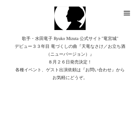
メ
歌手・水田竜子 Ryuko Mizuta 公式サイト"竜宮城"
デビュー３３年目 竜づくしの曲『天竜なさけ／お立ち酒
（ニューバージョン）』
８月２６日発売決定！
各種イベント、ゲスト出演依頼は『お問い合わせ』から
お気軽にどうぞ。