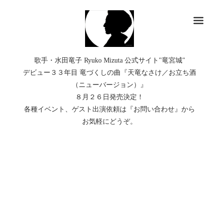
メ
歌手・水田竜子 Ryuko Mizuta 公式サイト"竜宮城"
デビュー３３年目 竜づくしの曲『天竜なさけ／お立ち酒
（ニューバージョン）』
８月２６日発売決定！
各種イベント、ゲスト出演依頼は『お問い合わせ』から
お気軽にどうぞ。