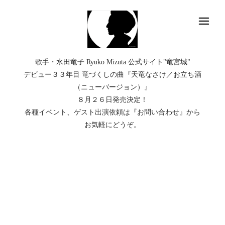
メ
歌手・水田竜子 Ryuko Mizuta 公式サイト"竜宮城"
デビュー３３年目 竜づくしの曲『天竜なさけ／お立ち酒
（ニューバージョン）』
８月２６日発売決定！
各種イベント、ゲスト出演依頼は『お問い合わせ』から
お気軽にどうぞ。