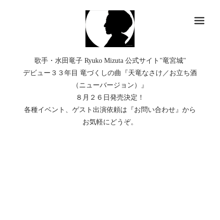
メ
歌手・水田竜子 Ryuko Mizuta 公式サイト"竜宮城"
デビュー３３年目 竜づくしの曲『天竜なさけ／お立ち酒
（ニューバージョン）』
８月２６日発売決定！
各種イベント、ゲスト出演依頼は『お問い合わせ』から
お気軽にどうぞ。