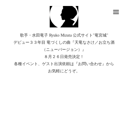
メ
歌手・水田竜子 Ryuko Mizuta 公式サイト"竜宮城"
デビュー３３年目 竜づくしの曲『天竜なさけ／お立ち酒
（ニューバージョン）』
８月２６日発売決定！
各種イベント、ゲスト出演依頼は『お問い合わせ』から
お気軽にどうぞ。