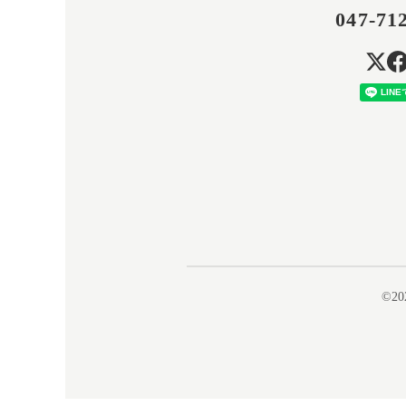
047-71
©20