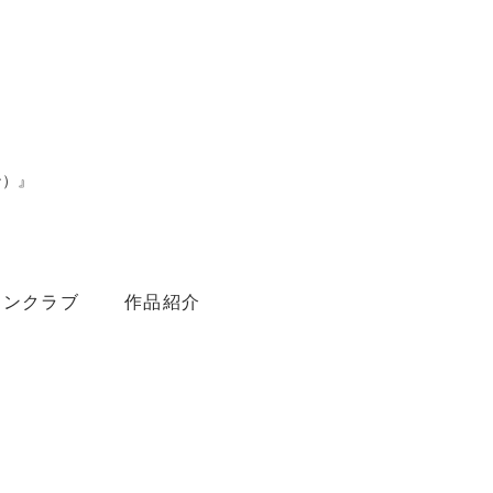
ン）』
。
ァンクラブ
作品紹介
Youtube
Amebaブログ