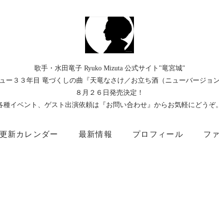
歌手・水田竜子 Ryuko Mizuta 公式サイト"竜宮城"
ュー３３年目 竜づくしの曲『天竜なさけ／お立ち酒（ニューバージョ
８月２６日発売決定！
各種イベント、ゲスト出演依頼は『お問い合わせ』からお気軽にどうぞ
更新カレンダー
最新情報
プロフィール
フ
）
Instagram
Facebook
TikTok
Threads
所属事務所
キングレコード