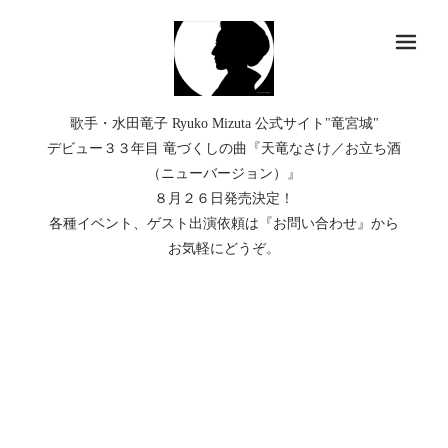
メ
歌手・水田竜子 Ryuko Mizuta 公式サイト"竜宮城"
デビュー３３年目 竜づくしの曲『天竜なさけ／お立ち酒
（ニューバージョン）』
８月２６日発売決定！
各種イベント、ゲスト出演依頼は『お問い合わせ』から
お気軽にどうぞ。