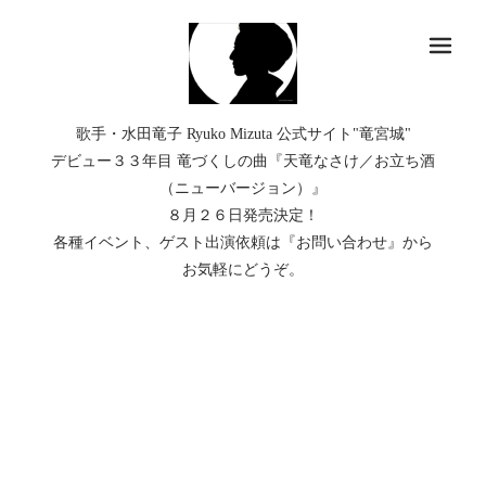
メ
歌手・水田竜子 Ryuko Mizuta 公式サイト"竜宮城"
デビュー３３年目 竜づくしの曲『天竜なさけ／お立ち酒
（ニューバージョン）』
８月２６日発売決定！
各種イベント、ゲスト出演依頼は『お問い合わせ』から
お気軽にどうぞ。