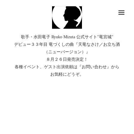
メ
歌手・水田竜子 Ryuko Mizuta 公式サイト"竜宮城"
デビュー３３年目 竜づくしの曲『天竜なさけ／お立ち酒
（ニューバージョン）』
８月２６日発売決定！
各種イベント、ゲスト出演依頼は『お問い合わせ』から
お気軽にどうぞ。