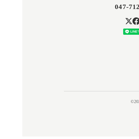
047-71
©20