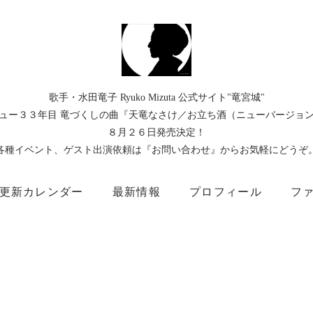
歌手・水田竜子 Ryuko Mizuta 公式サイト"竜宮城"
ュー３３年目 竜づくしの曲『天竜なさけ／お立ち酒（ニューバージョ
８月２６日発売決定！
各種イベント、ゲスト出演依頼は『お問い合わせ』からお気軽にどうぞ
更新カレンダー
最新情報
プロフィール
フ
）
Instagram
Facebook
TikTok
Threads
所属事務所
キングレコード