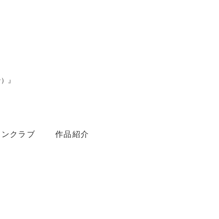
ン）』
。
ァンクラブ
作品紹介
Youtube
Amebaブログ