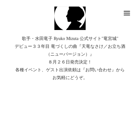
メ
歌手・水田竜子 Ryuko Mizuta 公式サイト"竜宮城"
デビュー３３年目 竜づくしの曲『天竜なさけ／お立ち酒
（ニューバージョン）』
８月２６日発売決定！
各種イベント、ゲスト出演依頼は『お問い合わせ』から
お気軽にどうぞ。