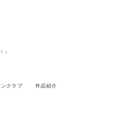
ン）』
。
ァンクラブ
作品紹介
Youtube
Amebaブログ