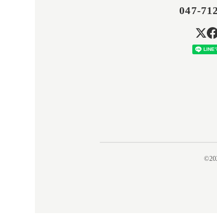
047-71
©20