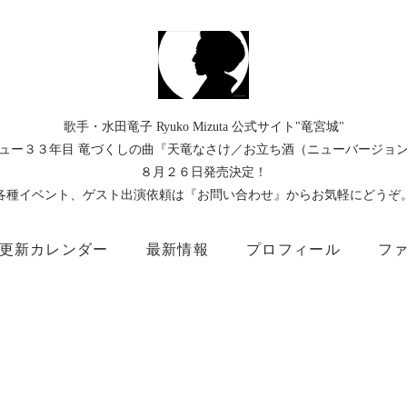
歌手・水田竜子 Ryuko Mizuta 公式サイト"竜宮城"
ュー３３年目 竜づくしの曲『天竜なさけ／お立ち酒（ニューバージョ
８月２６日発売決定！
各種イベント、ゲスト出演依頼は『お問い合わせ』からお気軽にどうぞ
更新カレンダー
最新情報
プロフィール
フ
）
Instagram
Facebook
TikTok
Threads
所属事務所
キングレコード