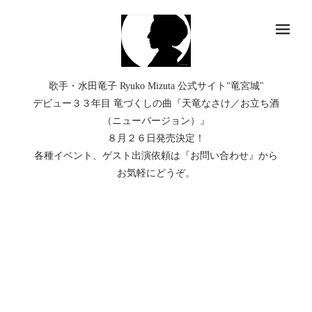
メ
歌手・水田竜子 Ryuko Mizuta 公式サイト"竜宮城"
デビュー３３年目 竜づくしの曲『天竜なさけ／お立ち酒
（ニューバージョン）』
８月２６日発売決定！
各種イベント、ゲスト出演依頼は『お問い合わせ』から
お気軽にどうぞ。