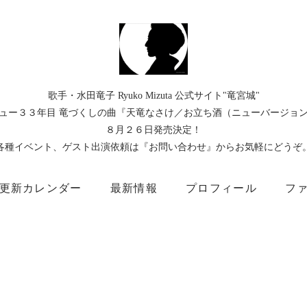
歌手・水田竜子 Ryuko Mizuta 公式サイト"竜宮城"
ュー３３年目 竜づくしの曲『天竜なさけ／お立ち酒（ニューバージョ
８月２６日発売決定！
各種イベント、ゲスト出演依頼は『お問い合わせ』からお気軽にどうぞ
更新カレンダー
最新情報
プロフィール
フ
）
Instagram
Facebook
TikTok
Threads
所属事務所
キングレコード