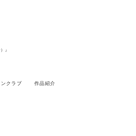
ン）』
。
ァンクラブ
作品紹介
Youtube
Amebaブログ