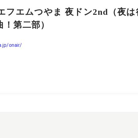
エフエムつやま 夜ドン2nd（夜
曲！第二部）
jp/onair/