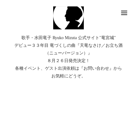
メ
歌手・水田竜子 Ryuko Mizuta 公式サイト"竜宮城"
デビュー３３年目 竜づくしの曲『天竜なさけ／お立ち酒
（ニューバージョン）』
８月２６日発売決定！
各種イベント、ゲスト出演依頼は『お問い合わせ』から
お気軽にどうぞ。