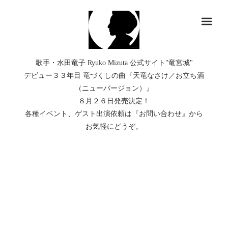
メ
歌手・水田竜子 Ryuko Mizuta 公式サイト"竜宮城"
デビュー３３年目 竜づくしの曲『天竜なさけ／お立ち酒
（ニューバージョン）』
８月２６日発売決定！
各種イベント、ゲスト出演依頼は『お問い合わせ』から
お気軽にどうぞ。