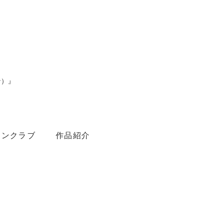
ン）』
。
ァンクラブ
作品紹介
Youtube
Amebaブログ