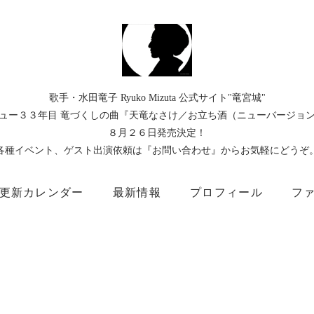
歌手・水田竜子 Ryuko Mizuta 公式サイト"竜宮城"
ュー３３年目 竜づくしの曲『天竜なさけ／お立ち酒（ニューバージョ
８月２６日発売決定！
各種イベント、ゲスト出演依頼は『お問い合わせ』からお気軽にどうぞ
更新カレンダー
最新情報
プロフィール
フ
）
Instagram
Facebook
TikTok
Threads
所属事務所
キングレコード