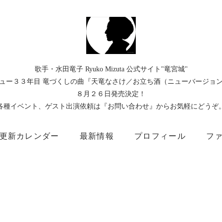
歌手・水田竜子 Ryuko Mizuta 公式サイト"竜宮城"
ュー３３年目 竜づくしの曲『天竜なさけ／お立ち酒（ニューバージョ
８月２６日発売決定！
各種イベント、ゲスト出演依頼は『お問い合わせ』からお気軽にどうぞ
更新カレンダー
最新情報
プロフィール
フ
）
Instagram
Facebook
TikTok
Threads
所属事務所
キングレコード