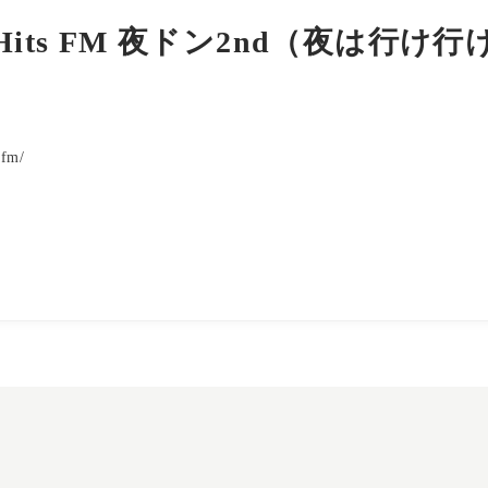
Hits FM 夜ドン2nd（夜は行け
）
sfm/