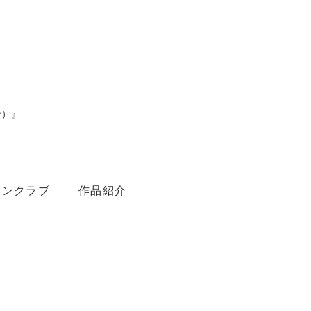
ン）』
。
ァンクラブ
作品紹介
Youtube
Amebaブログ