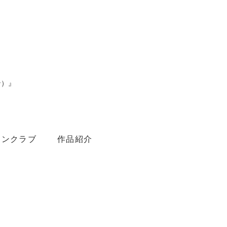
ン）』
。
ァンクラブ
作品紹介
Youtube
Amebaブログ