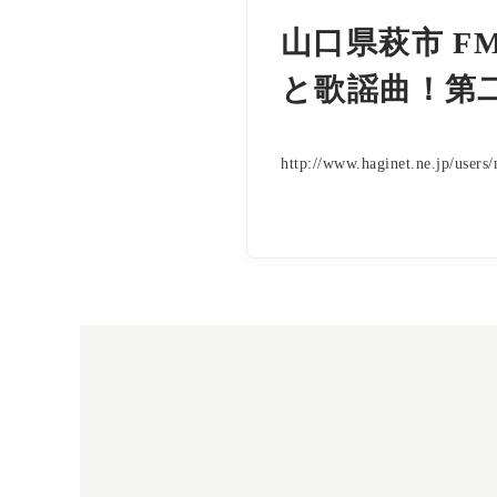
山口県萩市 F
と歌謡曲！第
http://www.haginet.ne.jp/users