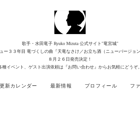
歌手・水田竜子 Ryuko Mizuta 公式サイト"竜宮城"
ュー３３年目 竜づくしの曲『天竜なさけ／お立ち酒（ニューバージョ
８月２６日発売決定！
各種イベント、ゲスト出演依頼は『お問い合わせ』からお気軽にどうぞ
更新カレンダー
最新情報
プロフィール
フ
）
Instagram
Facebook
TikTok
Threads
所属事務所
キングレコード