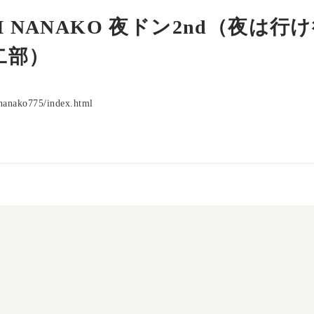
M NANAKO 夜ドン2nd（夜は
二部）
/nanako775/index.html