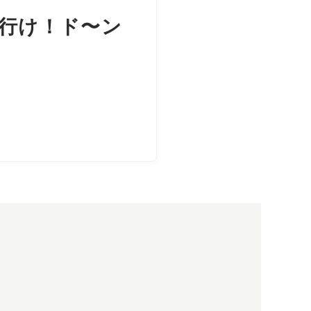
行け行け！ド〜ン