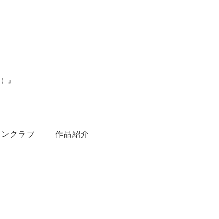
ン）』
。
ァンクラブ
作品紹介
Youtube
Amebaブログ