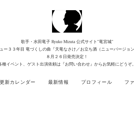
歌手・水田竜子 Ryuko Mizuta 公式サイト"竜宮城"
ュー３３年目 竜づくしの曲『天竜なさけ／お立ち酒（ニューバージョ
８月２６日発売決定！
各種イベント、ゲスト出演依頼は『お問い合わせ』からお気軽にどうぞ
更新カレンダー
最新情報
プロフィール
フ
）
Instagram
Facebook
TikTok
Threads
所属事務所
キングレコード