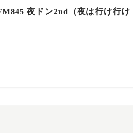
FM845 夜ドン2nd（夜は行け行
）