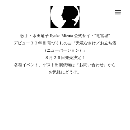
メ
歌手・水田竜子 Ryuko Mizuta 公式サイト"竜宮城"
デビュー３３年目 竜づくしの曲『天竜なさけ／お立ち酒
（ニューバージョン）』
８月２６日発売決定！
各種イベント、ゲスト出演依頼は『お問い合わせ』から
お気軽にどうぞ。