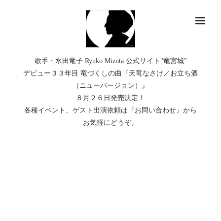
メ
歌手・水田竜子 Ryuko Mizuta 公式サイト"竜宮城"
デビュー３３年目 竜づくしの曲『天竜なさけ／お立ち酒
（ニューバージョン）』
８月２６日発売決定！
各種イベント、ゲスト出演依頼は『お問い合わせ』から
お気軽にどうぞ。