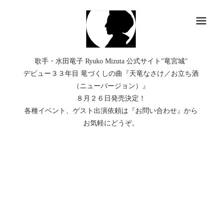
メ
歌手・水田竜子 Ryuko Mizuta 公式サイト"竜宮城"
デビュー３３年目 竜づくしの曲『天竜なさけ／お立ち酒
（ニューバージョン）』
８月２６日発売決定！
各種イベント、ゲスト出演依頼は『お問い合わせ』から
お気軽にどうぞ。